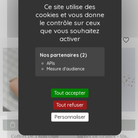
Pépin
Ce site utilise des
29,90 €
29,90 €
cookies et vous donne
le contrôle sur ceux
que vous souhaitez
activer
Nouveau
favorite_border
favorite_border
Nos partenaires
(2)
APIs
Mesure d'audience
Tout accepter
Tout refuser
Personnaliser
Ajouter au panier
Ajouter au panier
Coffret De 3 Mini Ollas
Sachet De Graines - Un...