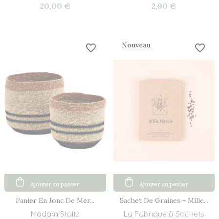
20,00 €
2,90 €
Nouveau
favorite_border
favorite_border
Ajouter au panier
Ajouter au panier
Panier En Jonc De Mer...
Sachet De Graines - Mille...
Madam Stoltz
La Fabrique à Sachets