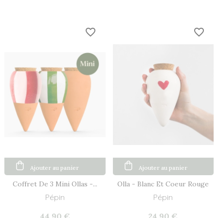
favorite_border
favorite_border
Ajouter au panier
Ajouter au panier
Coffret De 3 Mini Ollas -...
Olla - Blanc Et Coeur Rouge
Pépin
Pépin
44,90 €
24,90 €