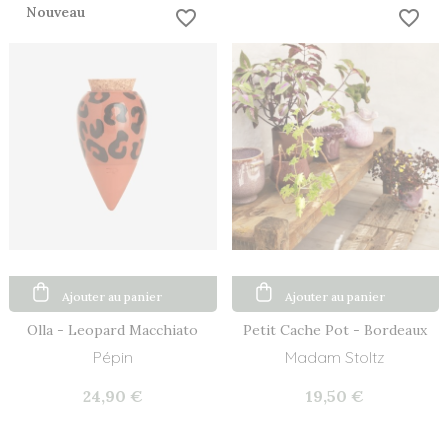
Nouveau
favorite_border
favorite_border
Ajouter au panier
Ajouter au panier
Olla - Leopard Macchiato
Petit Cache Pot - Bordeaux
Pépin
Madam Stoltz
24,90 €
19,50 €