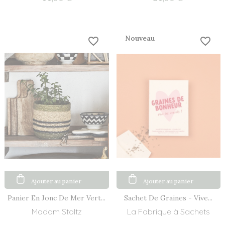
Nouveau
favorite_border
favorite_border
Ajouter au panier
Ajouter au panier
Panier En Jonc De Mer Vert...
Sachet De Graines - Vive...
Madam Stoltz
La Fabrique à Sachets