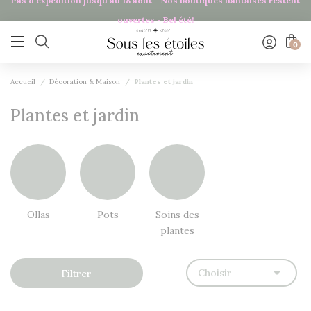
Pas d'expédition jusqu'au 18 août - Nos boutiques nantaises restent
Panneau de gestion des cookies
ouvertes - Bel été!

0
Accueil
Décoration & Maison
Plantes et jardin
Plantes et jardin
Ollas
Pots
Soins des
plantes

Choisir
Filtrer