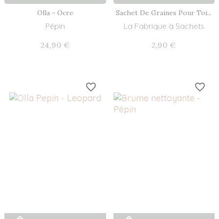
Olla - Ocre
Sachet De Graines Pour Toi...
Pépin
La Fabrique à Sachets
24,90 €
2,90 €
favorite_border
favorite_border