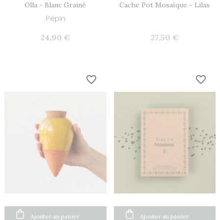
Olla - Blanc Grainé
Cache Pot Mosaïque - Lilas
Pépin
24,90 €
27,50 €
favorite_border
favorite_border
Ajouter au panier
Ajouter au panier