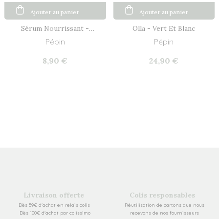
Ajouter au panier
Ajouter au panier
Sérum Nourrissant -
Olla - Vert Et Blanc
Plantes...
Pépin
Pépin
8,90 €
24,90 €
Livraison offerte
Colis responsables
Dès 59€ d'achat en relais colis
Réutilisation de cartons que nous
Dès 100€ d'achat par colissimo
recevons de nos fournisseurs