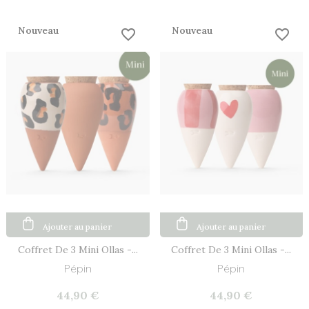
Nouveau
Nouveau
favorite_border
favorite_border
Ajouter au panier
Ajouter au panier
Coffret De 3 Mini Ollas -...
Coffret De 3 Mini Ollas -...
Pépin
Pépin
44,90 €
44,90 €