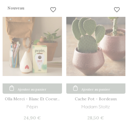
Nouveau
favorite_border
favorite_border
Ajouter au panier
Ajouter au panier
Olla Merci - Blanc Et Coeur...
Cache Pot - Bordeaux
Pépin
Madam Stoltz
24,90 €
28,50 €