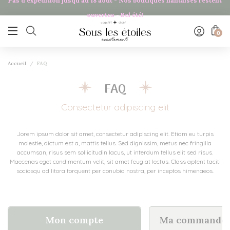
Pas d'expédition jusqu'au 18 août - Nos boutiques nantaises restent
Panneau de gestion des cookies
ouvertes - Bel été!

0
Accueil
FAQ
FAQ
Consectetur adipiscing elit
Jorem ipsum dolor sit amet, consectetur adipiscing elit. Etiam eu turpis
molestie, dictum est a, mattis tellus. Sed dignissim, metus nec fringilla
accumsan, risus sem sollicitudin lacus, ut interdum tellus elit sed risus.
Maecenas eget condimentum velit, sit amet feugiat lectus. Class aptent taciti
sociosqu ad litora torquent per conubia nostra, per inceptos himenaeos.
Mon compte
Ma commande et