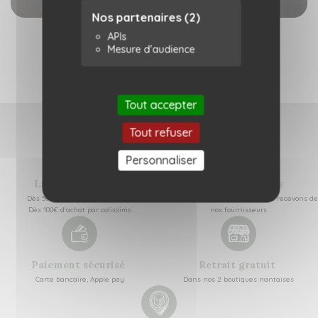
Nos partenaires
(2)
APIs
Mesure d'audience
Tout accepter
Tout refuser
Personnaliser
Livraison offerte
Colis responsables
Dès 59€ d'achat en relais colis
Réutilisation de cartons que nous recevons de
Dès 100€ d'achat par colissimo
nos fournisseurs
Paiement sécurisé
Retrait gratuit
Carte bancaire, Apple pay
Dans nos 2 boutiques nantaises