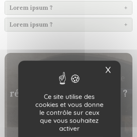
Lorem ipsum ?
Lorem ipsum ?
X
Masqu
Vous ne trouvez pas la
réponse à votre question ?
Ce site utilise des
cookies et vous donne
le contrôle sur ceux
Contactez-nous
que vous souhaitez
activer