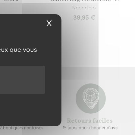
Nobodinoz
39,95 €
X
Masquer le bandeau 
ceux que vous
rait gratuit
Retours faciles
2 boutiques nantaises
15 jours pour changer d’avis