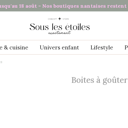
usqu'au 18 août - Nos boutiques nantaises restent 
e & cuisine
Univers enfant
Lifestyle
P
es
Boites à goûter