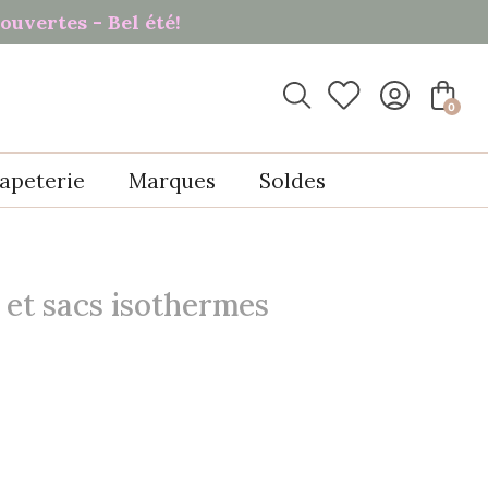
ouvertes - Bel été!

0
apeterie
Marques
Soldes
 et sacs isothermes