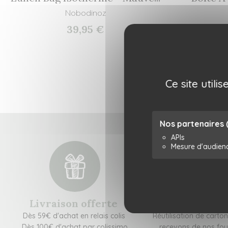
Nobodinoz
39,95 €
Ce site util
Nos partenaires
APIs
Mesure d'audien
Livraison offerte
Colis respon
Dès 59€ d'achat en relais colis
Réutilisation de carto
Dès 100€ d'achat par colissimo
recevons de nos fou