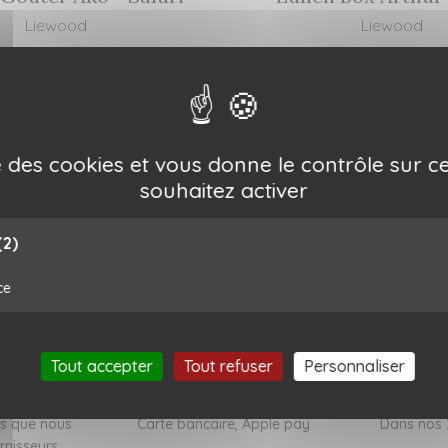
Liewood
Liewood
22,00 €
33,00 €
ise des cookies et vous donne le contrôle sur 
souhaitez activer
(2)
ce
Tout accepter
Tout refuser
Personnaliser
sables
Paiement sécurisé
Ret
ns que nous
Carte bancaire, Apple pay
Dans nos 
rnisseurs