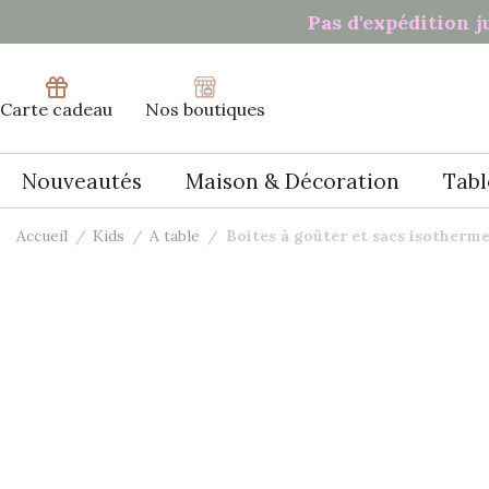
Panneau de gestion des cookies
Pas d'expédition j
Carte cadeau
Nos boutiques
Nouveautés
Maison & Décoration
Tabl
Accueil
Kids
A table
Boites à goûter et sacs isotherm