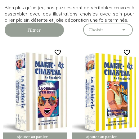
Bien plus qu’un jeu, nos puzzles sont de véritables œuvres à
assembler avec des illustrations choisies avec soin pour
allier plaisir, détente et jolie décoration une fois terminés.

Choisir
Filtrer
favorite_border
favorite_border
Ajouter au panier
Ajouter au panier