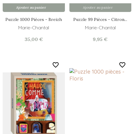
Ajouter au panier
Ajouter au panier
Puzzle 1000 Pièces - Breizh
Puzzle 99 Pièces - Citron...
Marie-Chantal
Marie-Chantal
35,00 €
9,95 €
favorite_border
favorite_border