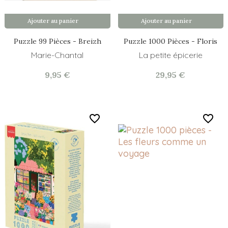
Ajouter au panier
Ajouter au panier
Puzzle 99 Pièces - Breizh
Puzzle 1000 Pièces - Floris
Marie-Chantal
La petite épicerie
9,95 €
29,95 €
favorite_border
favorite_border