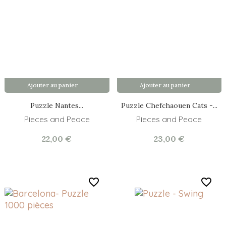
Ajouter au panier
Ajouter au panier
Puzzle Nantes...
Puzzle Chefchaouen Cats -...
Pieces and Peace
Pieces and Peace
22,00 €
23,00 €
favorite_border
favorite_border