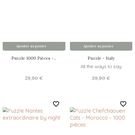
Ajouter au panier
Ajouter au panier
Puzzle 1000 Pièces -...
Puzzle - Italy
All the ways to say
29,90 €
39,90 €
favorite_border
favorite_border