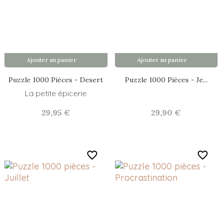
Ajouter au panier
Ajouter au panier
Puzzle 1000 Pièces - Desert
Puzzle 1000 Pièces - Je...
La petite épicerie
29,95 €
29,90 €
favorite_border
favorite_border