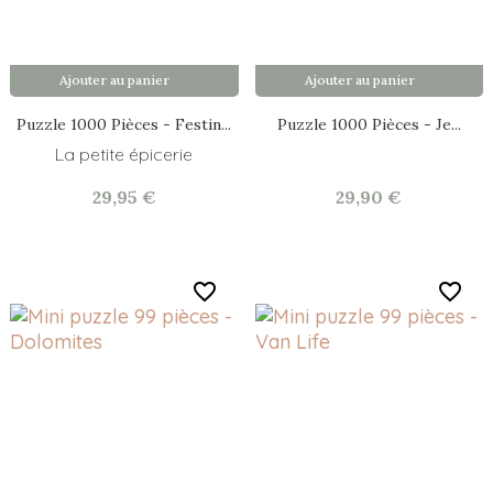
Ajouter au panier
Ajouter au panier
Puzzle 1000 Pièces - Festin...
Puzzle 1000 Pièces - Je...
La petite épicerie
29,95 €
29,90 €
favorite_border
favorite_border