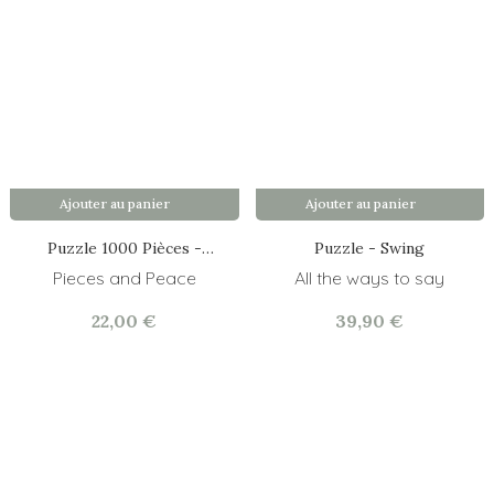
Ajouter au panier
Ajouter au panier
Puzzle 1000 Pièces -
Puzzle - Swing
Barcelona
Pieces and Peace
All the ways to say
22,00 €
39,90 €