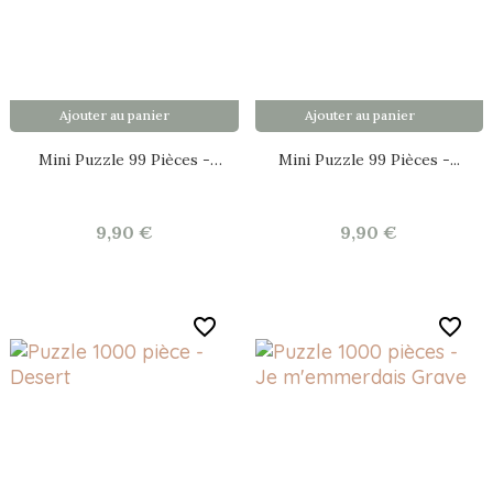
Ajouter au panier
Ajouter au panier
Mini Puzzle 99 Pièces -
Mini Puzzle 99 Pièces -...
Grèce
9,90 €
9,90 €
favorite_border
favorite_border