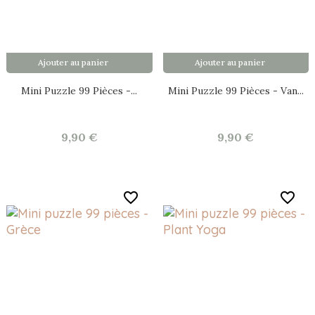
Ajouter au panier
Ajouter au panier
Mini Puzzle 99 Pièces -...
Mini Puzzle 99 Pièces - Van...
9,90 €
9,90 €
favorite_border
favorite_border