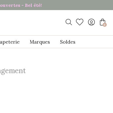
ouvertes - Bel été!

0
apeterie
Marques
Soldes
ngement