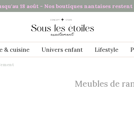
usqu'au 18 août - Nos boutiques nantaises restent 
e & cuisine
Univers enfant
Lifestyle
P
gement
Meubles de ra