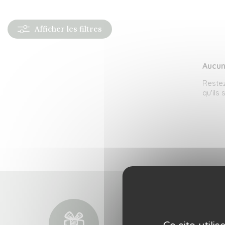
Afficher
les filtres
Aucun
Restez
qu'ils
Ce site util