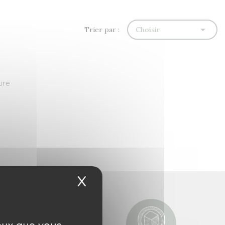

Trier par :
Choisir
ure
X
Masquer le bandeau 
ceux que vous