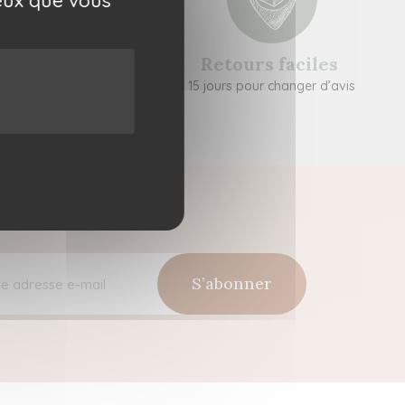
rait gratuit
Retours faciles
2 boutiques nantaises
15 jours pour changer d’avis
S’abonner