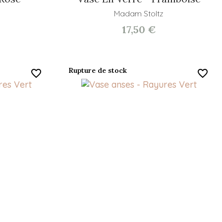
Madam Stoltz
17,50 €
Rupture de stock
favorite_border
favorite_border