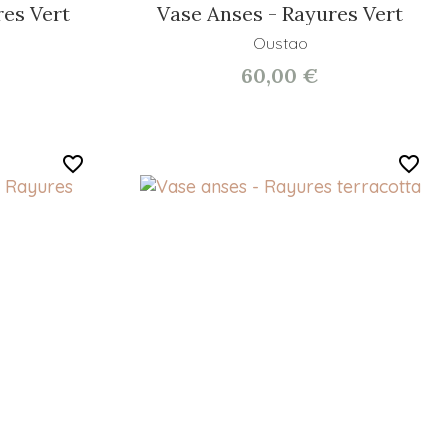
es Vert
Vase Anses - Rayures Vert
Oustao
60,00 €
favorite_border
favorite_border