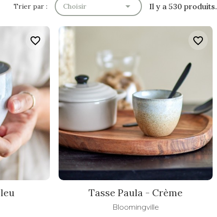

Il y a 530 produits.
Trier par :
Choisir
favorite_border
favorite_border
Bleu
Tasse Paula - Crème
Bloomingville