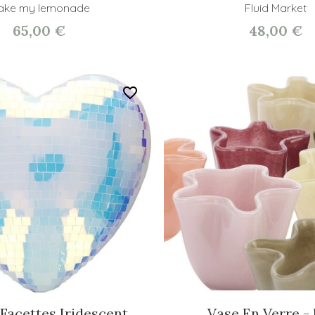
ake my lemonade
Fluid Market
65,00 €
48,00 €
favorite_border
Facettes Iridescent...
Vase En Verre -