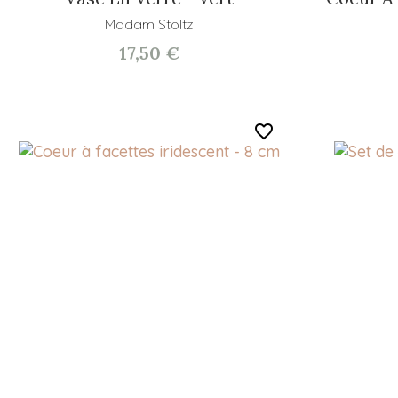
Madam Stoltz
17,50 €
favorite_border