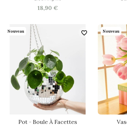
18,90 €
Nouveau
Nouveau
favorite_border
Pot - Boule À Facettes
Vase