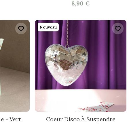
8,90 €
Nouveau
favorite_border
favorite_border
e - Vert
Coeur Disco À Suspendre