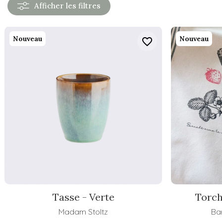
Afficher
les filtres
Nouveau
Nouveau
favorite_border
Tasse - Verte
Torch
Madam Stoltz
Ba