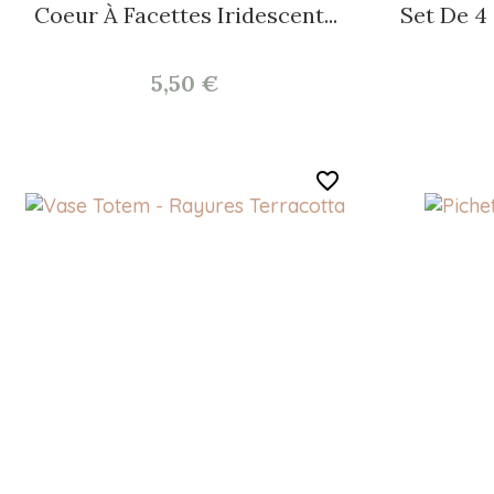
Coeur À Facettes Iridescent...
Set De 4
5,50 €
favorite_border