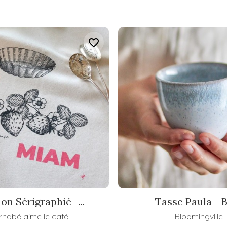
favorite_border
on Sérigraphié -...
Tasse Paula - 
rnabé aime le café
Bloomingville