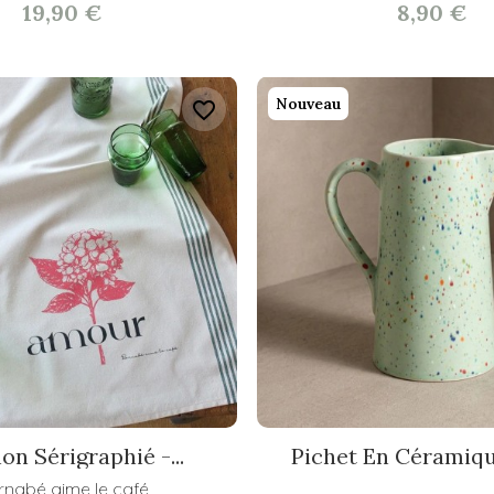
19,90 €
8,90 €
Nouveau
favorite_border
on Sérigraphié -...
Pichet En Céramiqu
rnabé aime le café