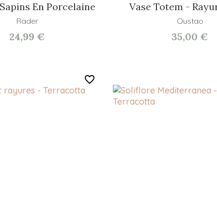
 Sapins En Porcelaine
Vase Totem - Rayur
Rader
Oustao
24,99 €
35,00 €
favorite_border