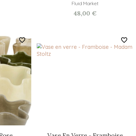
Fluid Market
48,00 €
favorite_border
favorite_border
 Rose
Vase En Verre - Framboise