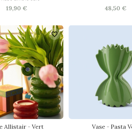
19,90 €
48,50 €
favorite_border
 Allistair - Vert
Vase - Pasta V