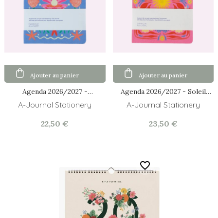
Ajouter au panier
Ajouter au panier
Agenda 2026/2027 -
Agenda 2026/2027 - Soleil
Coquillage
Rose
A-Journal Stationery
A-Journal Stationery
22,50 €
23,50 €
favorite_border