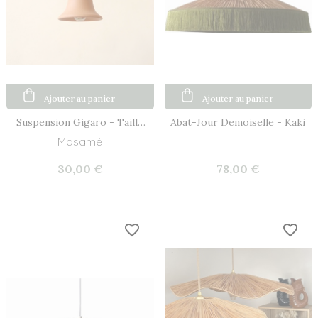
Ajouter au panier
Ajouter au panier
Suspension Gigaro - Taille
Abat-Jour Demoiselle - Kaki
XS
Masamé
30,00 €
78,00 €
favorite_border
favorite_border