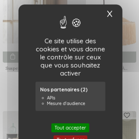
X
Masqu
Ce site utilise des
cookies et vous donne
le contrôle sur ceux
Ajouter au panier
Ajouter au panier
que vous souhaitez
Suspension Léontine Taille...
Suspension Parasol À...
activer
54,00 €
99,00 €
Nos partenaires
(2)
APIs
Mesure d'audience
favorite_border
favorite_border
Tout accepter