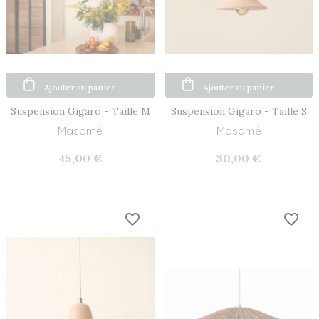
Ajouter au panier
Ajouter au panier
Suspension Gigaro - Taille M
Suspension Gigaro - Taille S
Masamé
Masamé
45,00 €
30,00 €
favorite_border
favorite_border