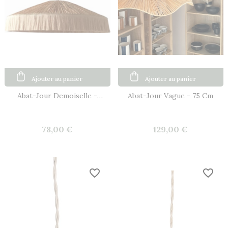
Ajouter au panier
Ajouter au panier
Abat-Jour Demoiselle -
Abat-Jour Vague - 75 Cm
Naturel
78,00 €
129,00 €
favorite_border
favorite_border