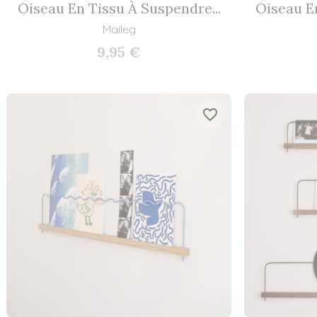
Oiseau En Tissu À Suspendre...
Oiseau En
Maileg
9,95 €
favorite_border