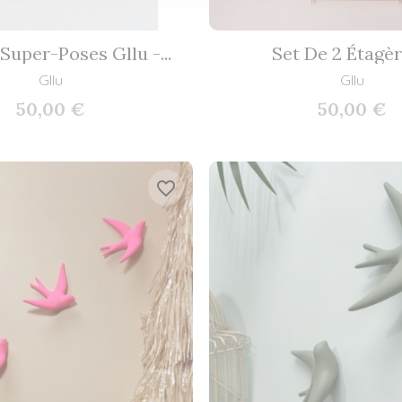
Super-Poses Gllu -...
Set De 2 Étagère
Gllu
Gllu
50,00 €
50,00 €
favorite_border