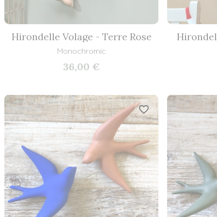
Hirondelle Volage - Terre Rose
Hirondel
Monochromic
36,00 €
favorite_border