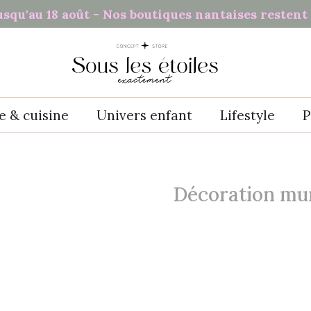
usqu'au 18 août - Nos boutiques nantaises restent 
e & cuisine
Univers enfant
Lifestyle
P
Décoration mu