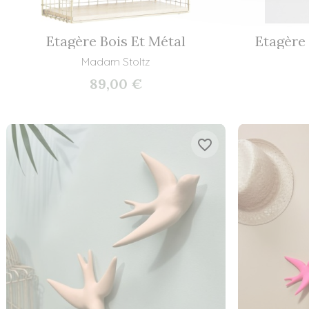
Etagère Bois Et Métal
Etagère 
Madam Stoltz
89,00 €
favorite_border