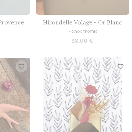
 Provence
Hirondelle Volage - Or Blanc
Monochromic
38,00 €
favorite_border
favorite_border