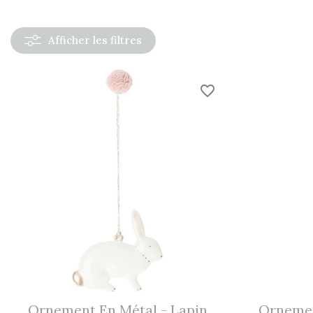
Afficher
les filtres
favorite_border
Ornement En Métal - Lapin
Ornement