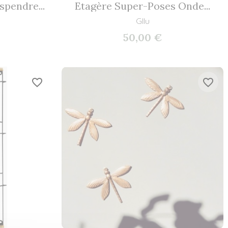
spendre...
Etagère Super-Poses Onde...
Gllu
50,00 €
favorite_border
favorite_border