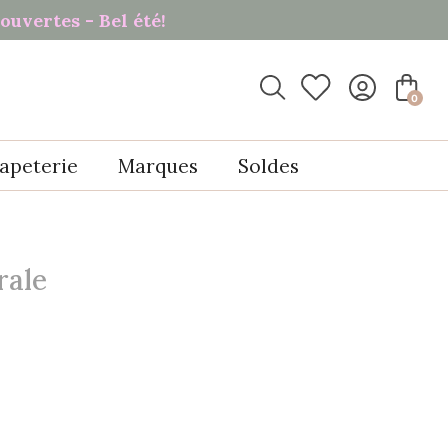
ouvertes - Bel été!

0
apeterie
Marques
Soldes
rale