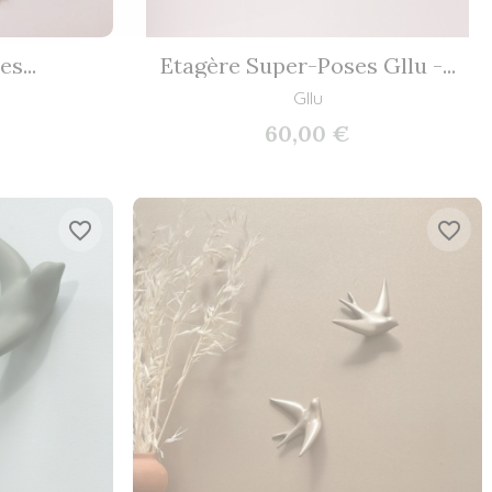
s...
Etagère Super-Poses Gllu -...
Gllu
60,00 €
favorite_border
favorite_border