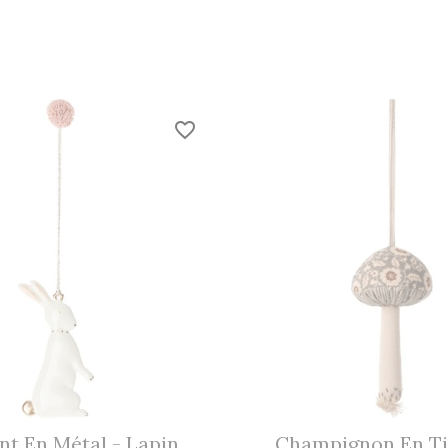
favorite_border
 En Métal - Lapin...
Champignon En Tis