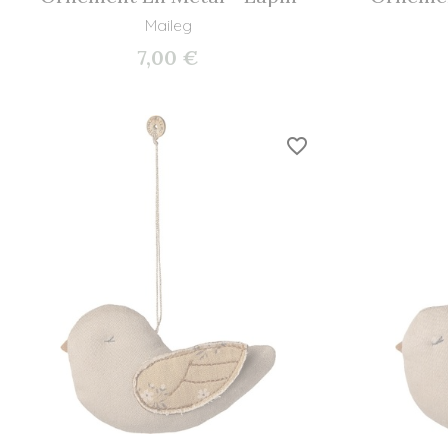
Maileg
7,00 €
favorite_border