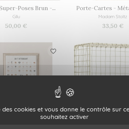
Super-Poses Brun -...
Porte-Cartes - Métal
Gllu
Madam Stoltz
50,00 €
33,50 €
favorite_border
ise des cookies et vous donne le contrôle sur 
souhaitez activer