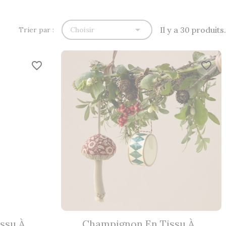

Il y a 30 produits.
Trier par :
Choisir
favorite_border
favorite_border
su À...
Champignon En Tissu À...