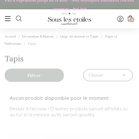
Pas d'expédition jusqu'au 18 août - Nos boutiques nantaises restent
Panneau de gestion des cookies
ouvertes - Bel été!

0
Accueil
Décoration & Maison
Linge de maison et Tapis
Tapis et
Paillassons
Tapis
Tapis

Choisir
Filtrer
Aucun produit disponible pour le moment
Restez à l'écoute ! D'autres produits seront affichés ici
au fur et à mesure qu'ils seront ajoutés.