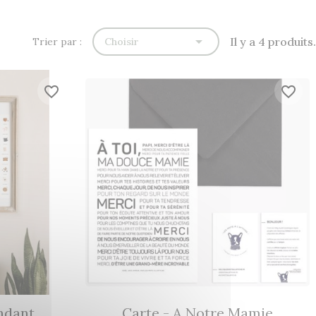

Il y a 4 produits.
Trier par :
Choisir
favorite_border
favorite_border
endant
Carte - A Notre Mamie