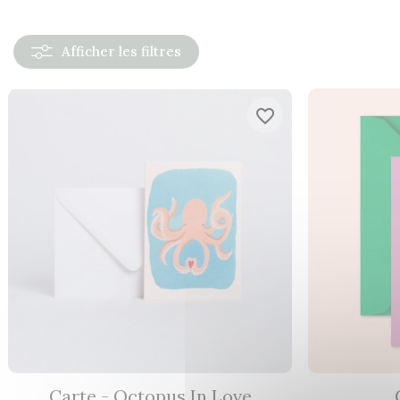
Afficher
les filtres
favorite_border
Carte - Octopus In Love