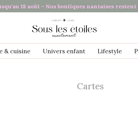
usqu'au 18 août - Nos boutiques nantaises restent 
e & cuisine
Univers enfant
Lifestyle
P
Cartes