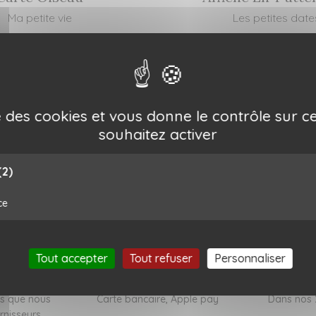
Ma petite vie
Les petites date
4,50 €
39,00 €
ise des cookies et vous donne le contrôle sur 
souhaitez activer
(2)
ce
Tout accepter
Tout refuser
Personnaliser
sables
Paiement sécurisé
Ret
ns que nous
Carte bancaire, Apple pay
Dans nos 
rnisseurs