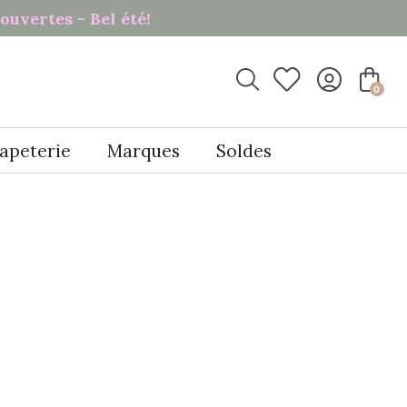
ouvertes - Bel été!

0
apeterie
Marques
Soldes