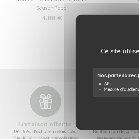
Season Paper
4,00 €
Ce site util
Nos partenaires
APIs
Mesure d'audien
Livraison offerte
Colis respon
Dès 59€ d'achat en relais colis
Réutilisation de carto
Dès 100€ d'achat par colissimo
recevons de nos fou