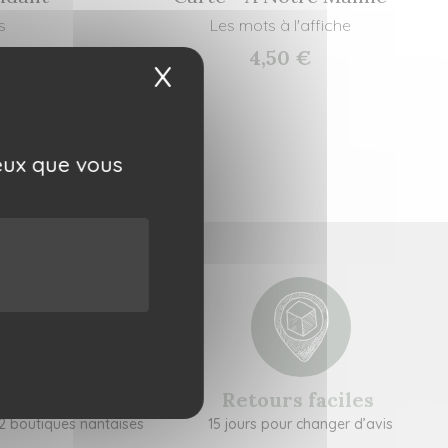
s
Les mots à l'affiche
4,50 €
X
Masquer le bandeau 
ceux que vous
rait gratuit
Retours faciles
2 boutiques nantaises
15 jours pour changer d’avis