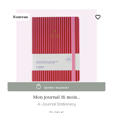
favorite_border
Nouveau
Ajouter au panier
Mon journal 18 mois...
A-Journal Stationery
25,00 €