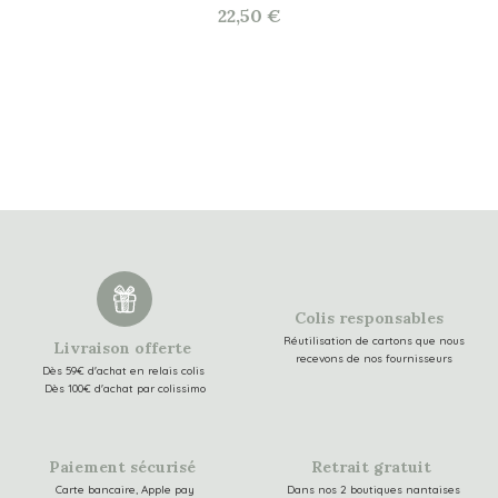
22,50 €
Colis responsables
Réutilisation de cartons que nous
Livraison offerte
recevons de nos fournisseurs
Dès 59€ d'achat en relais colis
Dès 100€ d'achat par colissimo
Paiement sécurisé
Retrait gratuit
Carte bancaire, Apple pay
Dans nos 2 boutiques nantaises