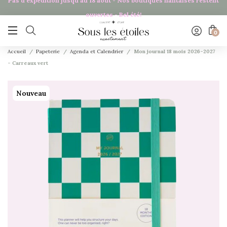
Pas d'expédition jusqu'au 18 août - Nos boutiques nantaises restent
ouvertes - Bel été!

0
Accueil
Papeterie
Agenda et Calendrier
Mon journal 18 mois 2026-2027
- Carreaux vert
Nouveau