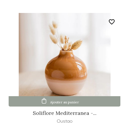
favorite_border
Ajouter au panier
Soliflore Mediterranea -...
Oustao