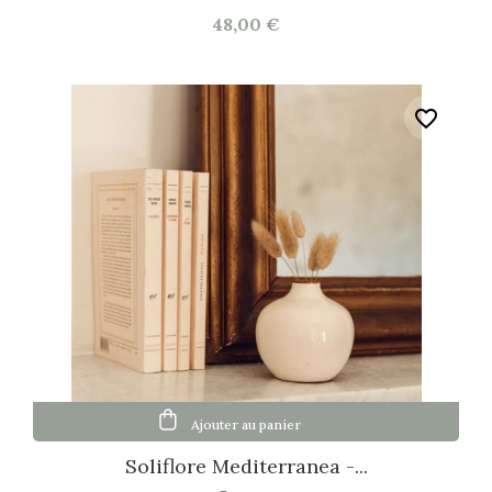
48,00 €
favorite_border
Ajouter au panier
Soliflore Mediterranea -...