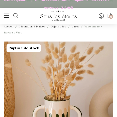
Pas d'expédition jusqu'au 18 août - Nos boutiques nantaises restent
ouvertes - Bel été!

0
Accueil
Décoration & Maison
Objets déco
Vases
Vase anses -
Rayures Vert
Rupture de stock