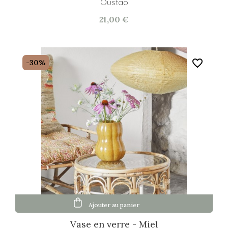
Oustao
21,00 €
favorite_border
-30%
Ajouter au panier
Vase en verre - Miel