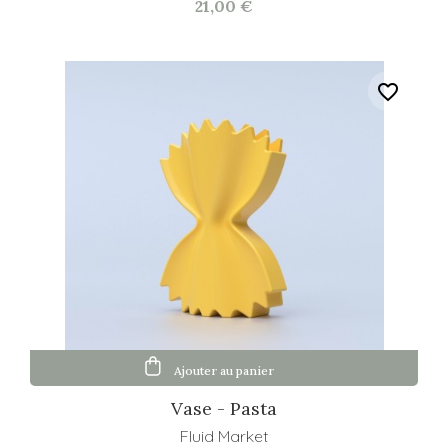
21,00 €
favorite_border
Ajouter au panier
Vase - Pasta
Fluid Market