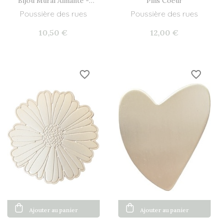
Bijou Mural Aimanté -
Pins Coeur
Etoile 2
Poussière des rues
Poussière des rues
10,50 €
12,00 €
favorite_border
favorite_border
Ajouter au panier
Ajouter au panier