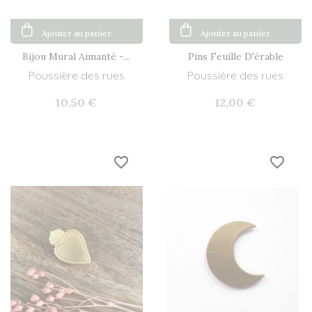
Ajouter au panier
Ajouter au panier
Bijou Mural Aimanté -...
Pins Feuille D'érable
Poussière des rues
Poussière des rues
10,50 €
12,00 €
favorite_border
favorite_border