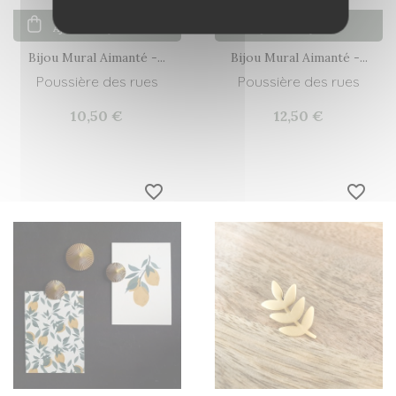
Ajouter au panier
Ajouter au panier
Bijou Mural Aimanté -...
Bijou Mural Aimanté -...
Poussière des rues
Poussière des rues
10,50 €
12,50 €
favorite_border
favorite_border