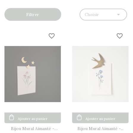

Choisir
Filtrer
favorite_border
favorite_border
Ajouter au panier
Ajouter au panier
Bijou Mural Aimanté -
Bijou Mural Aimanté -...