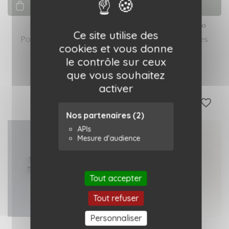
Ajouter au panier
Ajouter au panier
Pins Hirondelle
Pins Coeur Ex Voto
Ce site utilise des
Poussière des rues
Poussière des rues
cookies et vous donne
12,00 €
12,00 €
le contrôle sur ceux
que vous souhaitez
activer
favorite_border
favorite_border
Nos partenaires
(2)
APIs
Mesure d'audience
Tout accepter
Tout refuser
Personnaliser