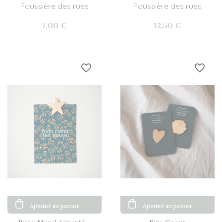
Mini...
Poussière des rues
Poussière des rues
7,00 €
12,50 €
favorite_border
favorite_border
Ajouter au panier
Ajouter au panier