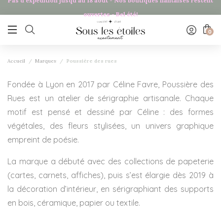
Pas d'expédition jusqu'au 18 août - Nos boutiques nantaises restent
Panneau de gestion des cookies
ouvertes - Bel été!

0
Accueil
Marques
Poussière des rues
Fondée à Lyon en 2017 par Céline Favre, Poussière des
Rues est un atelier de sérigraphie artisanale. Chaque
motif est pensé et dessiné par Céline : des formes
végétales, des fleurs stylisées, un univers graphique
empreint de poésie.
La marque a débuté avec des collections de papeterie
(cartes, carnets, affiches), puis s’est élargie dès 2019 à
la décoration d’intérieur, en sérigraphiant des supports
en bois, céramique, papier ou textile.