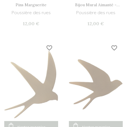
Pins Marguerite
Bijou Mural Aimanté -
Coeur
Poussière des rues
Poussière des rues
12,00 €
12,00 €
favorite_border
favorite_border
Ajouter au panier
Ajouter au panier