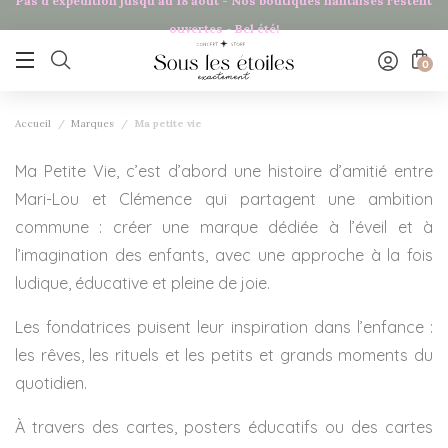
Pas d'expédition jusqu'au 18 août - Nos boutiques nantaises restent
Panneau de gestion des cookies
ouvertes - Bel été!

0
Accueil
Marques
Ma petite vie
Ma Petite Vie, c’est d’abord une histoire d’amitié entre
Mari-Lou et Clémence qui partagent une ambition
commune : créer une marque dédiée à l’éveil et à
l’imagination des enfants, avec une approche à la fois
ludique, éducative et pleine de joie.
Les fondatrices puisent leur inspiration dans l’enfance :
les rêves, les rituels et les petits et grands moments du
quotidien.
À travers des cartes, posters éducatifs ou des cartes