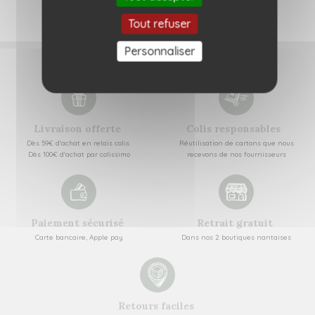
Tout refuser
Personnaliser
Livraison offerte
Colis responsables
Dès 59€ d'achat en relais colis
Réutilisation de cartons que nous
Dès 100€ d'achat par colissimo
recevons de nos fournisseurs
Paiement sécurisé
Retrait gratuit
Carte bancaire, Apple pay
Dans nos 2 boutiques nantaises
Retours faciles