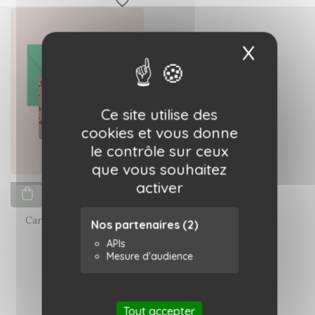
favorite_border
X
Masqu
Ce site utilise des
cookies et vous donne
le contrôle sur ceux
que vous souhaitez
activer
Ajouter au panier
Carte Bisous Poulette
Nos partenaires
(2)
Ma petite vie
APIs
Mesure d'audience
4,50 €
Tout accepter