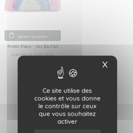
Ajouter au panier
Petite Pince - Arc En Ciel
Luciole et petit pois
X
Masqu
8,00 €
Ce site utilise des
cookies et vous donne
le contrôle sur ceux
que vous souhaitez
activer