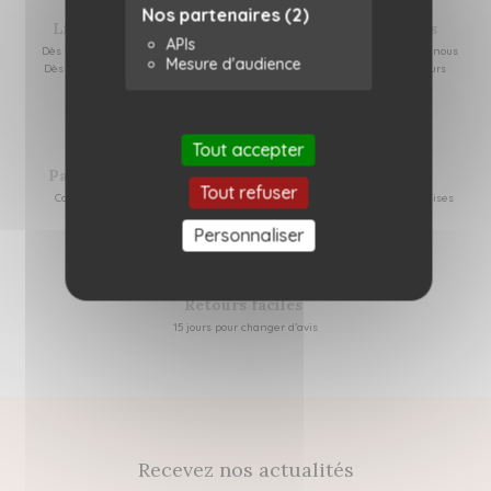
Nos partenaires
(2)
Livraison offerte
Colis responsables
APIs
Dès 59€ d'achat en relais colis
Réutilisation de cartons que nous
Mesure d'audience
Dès 100€ d'achat par colissimo
recevons de nos fournisseurs
Tout accepter
Paiement sécurisé
Retrait gratuit
Tout refuser
Carte bancaire, Apple pay
Dans nos 2 boutiques nantaises
Personnaliser
Retours faciles
15 jours pour changer d’avis
Recevez nos actualités