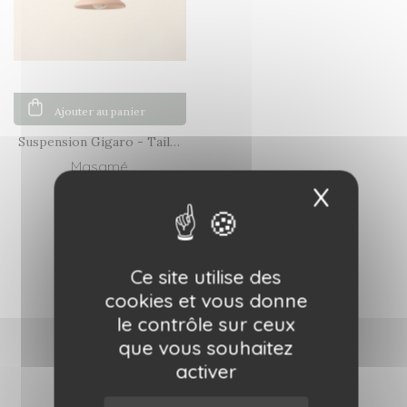
Ajouter au panier
Suspension Gigaro - Taille
XS
Masamé
X
Masqu
30,00 €
Ce site utilise des
cookies et vous donne
le contrôle sur ceux
que vous souhaitez
activer