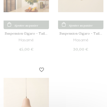
Ajouter au panier
Ajouter au panier
Suspension Gigaro - Taille
Suspension Gigaro - Taille
M
S
Masamé
Masamé
45,00 €
30,00 €
favorite_border