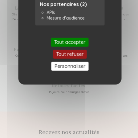
Nos partenaires
(2)
Livraison offerte
Colis responsables
APIs
Dès 59€ d'achat en relais colis
Réutilisation de cartons que nous
Mesure d'audience
Dès 100€ d'achat par colissimo
recevons de nos fournisseurs
Tout accepter
Paiement sécurisé
Retrait gratuit
Tout refuser
Carte bancaire, Apple pay
Dans nos 2 boutiques nantaises
Personnaliser
Retours faciles
15 jours pour changer d’avis
Recevez nos actualités