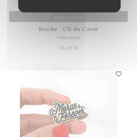
Ajouter au panier
Broche - Clé du Coeur
Malicieuse
25,00 €
favorite_border