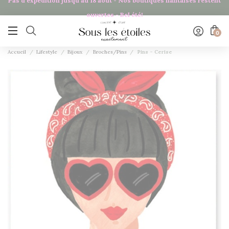
Pas d'expédition jusqu'au 18 août - Nos boutiques nantaises restent
Panneau de gestion des cookies
ouvertes - Bel été!

0
Accueil
Lifestyle
Bijoux
Broches/Pins
Pins - Cerise