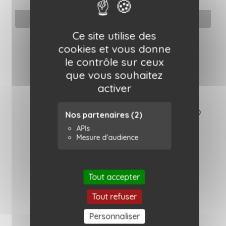
Ajouter au panier
Ce site utilise des
Pins en émail - Poulette...
cookies et vous donne
Lolita Picco
le contrôle sur ceux
12,00 €
que vous souhaitez
activer
favorite_border
Nos partenaires
(2)
APIs
Mesure d'audience
Tout accepter
Tout refuser
Personnaliser