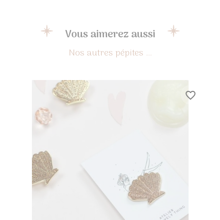
Vous aimerez aussi
favorite_border