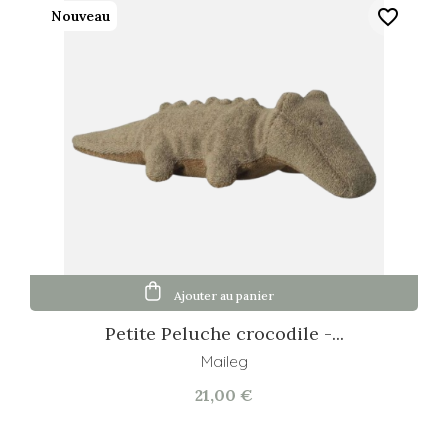
favorite_border
Nouveau
Ajouter au panier
Petite Peluche crocodile -...
Maileg
21,00 €