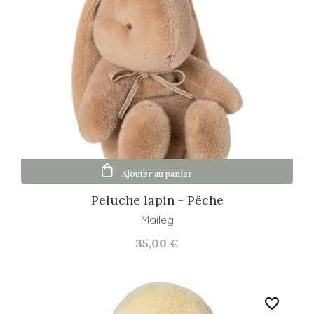
Ajouter au panier
Peluche lapin - Pêche
Maileg
35,00 €
favorite_border