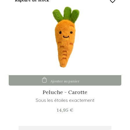
favorite_border
Rupture de stock
Ajouter au panier
Peluche - Carotte
Sous les étoiles exactement
14,95 €