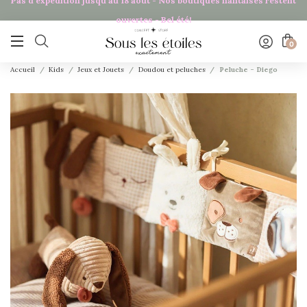
Pas d'expédition jusqu'au 18 août - Nos boutiques nantaises restent
ouvertes - Bel été!

0
Accueil
Kids
Jeux et Jouets
Doudou et peluches
Peluche - Diego