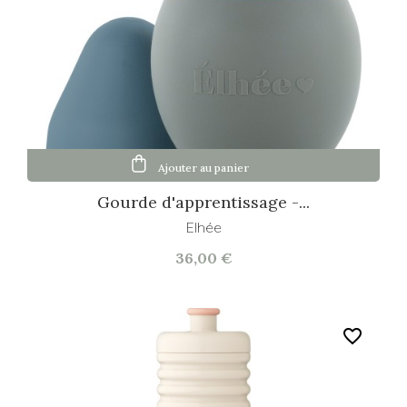
Ajouter au panier
Gourde d'apprentissage -...
Elhée
36,00 €
favorite_border