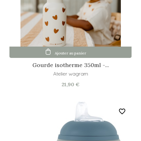
Ajouter au panier
Gourde isotherme 350ml -...
Atelier wagram
21,90 €
favorite_border