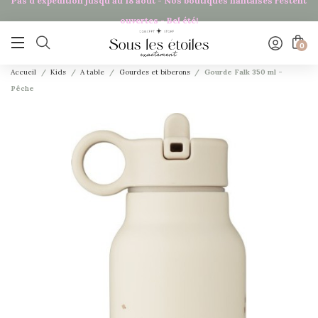
Pas d'expédition jusqu'au 18 août - Nos boutiques nantaises restent
ouvertes - Bel été!

0
Accueil
Kids
A table
Gourdes et biberons
Gourde Falk 350 ml -
Pêche