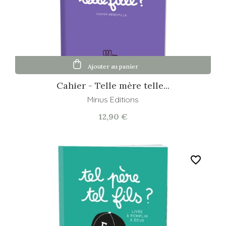
Ajouter au panier
Cahier - Telle mère telle...
Minus Editions
12,90 €
favorite_border