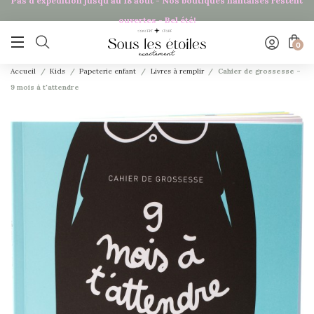
Pas d'expédition jusqu'au 18 août - Nos boutiques nantaises restent
ouvertes - Bel été!

0
Accueil
Kids
Papeterie enfant
Livres à remplir
Cahier de grossesse -
9 mois à t'attendre