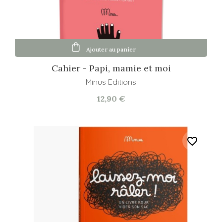
Ajouter au panier
Cahier - Papi, mamie et moi
Minus Editions
12,90 €
favorite_border