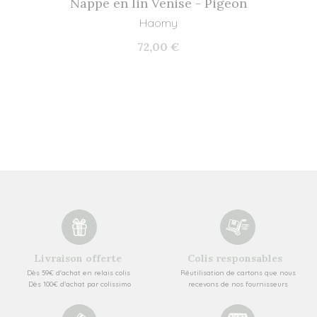
Nappe en lin Venise - Pigeon
Haomy
72,00 €
Livraison offerte
Colis responsables
Dès 59€ d'achat en relais colis
Réutilisation de cartons que nous
Dès 100€ d'achat par colissimo
recevons de nos fournisseurs