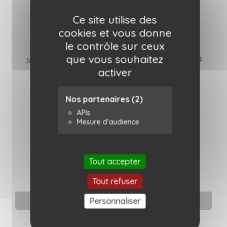
Bonheur du jour
69,00 €
Ce site utilise des
cookies et vous donne
le contrôle sur ceux
que vous souhaitez
favorite_border
Nouveau
activer
Nos partenaires
(2)
APIs
Mesure d'audience
Tout accepter
Tout refuser
Personnaliser
Ajouter au panier
Nappe Nerhu Kiwi - 2 tailles