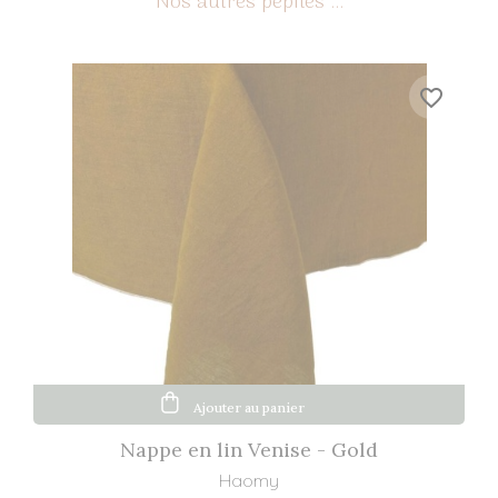
favorite_border
Ajouter au panier
Nappe en lin Venise - Gold
Haomy