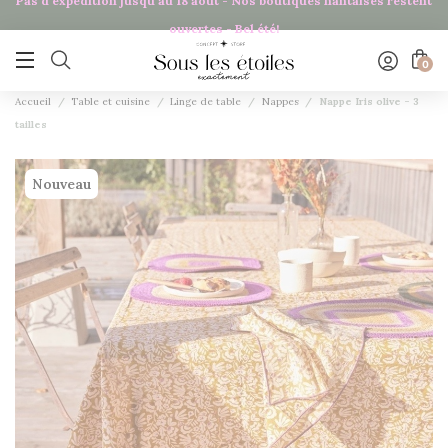
Pas d'expédition jusqu'au 18 août - Nos boutiques nantaises restent
Panneau de gestion des cookies
ouvertes - Bel été!

0
Accueil
Table et cuisine
Linge de table
Nappes
Nappe Iris olive - 3
tailles
Nouveau