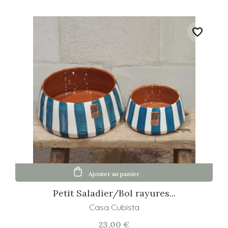
favorite_border
Ajouter au panier
Petit Saladier/Bol rayures...
Casa Cubista
23,00 €