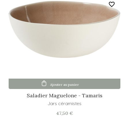
favorite_border
Ajouter au panier
Saladier Maguelone - Tamaris
Jars céramistes
47,50 €