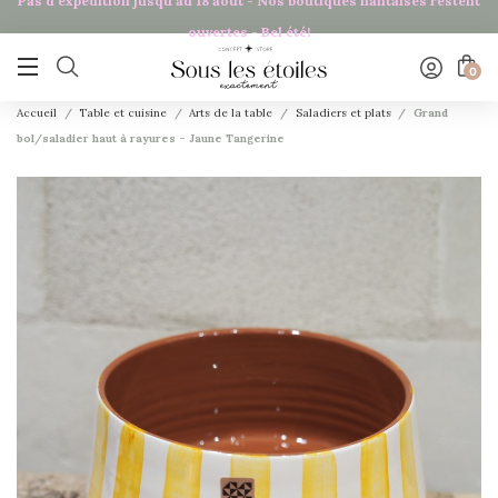
Pas d'expédition jusqu'au 18 août - Nos boutiques nantaises restent
ouvertes - Bel été!

0
Accueil
Table et cuisine
Arts de la table
Saladiers et plats
Grand
bol/saladier haut à rayures - Jaune Tangerine