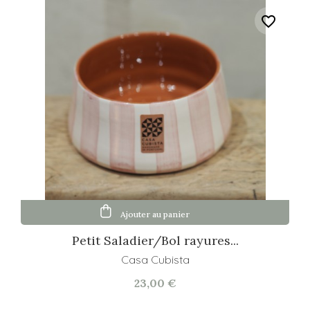
favorite_border
Ajouter au panier
Petit Saladier/Bol rayures...
Casa Cubista
23,00 €