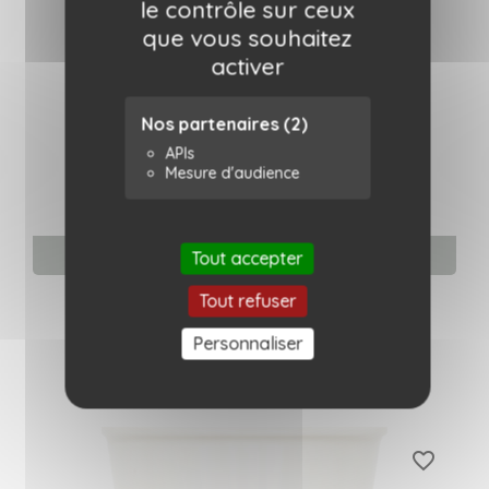
le contrôle sur ceux
que vous souhaitez
activer
Nos partenaires
(2)
APIs
Mesure d'audience
Tout accepter
Ajouter au panier
Tasse Helen B - Trapeze girl
Tout refuser
Helen B
Personnaliser
17,90 €
favorite_border