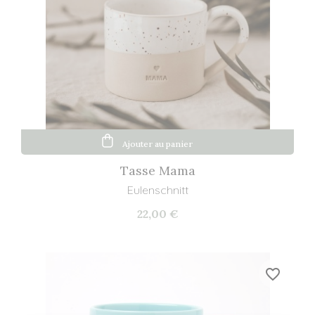
Ajouter au panier
Tasse Mama
Eulenschnitt
22,00 €
favorite_border