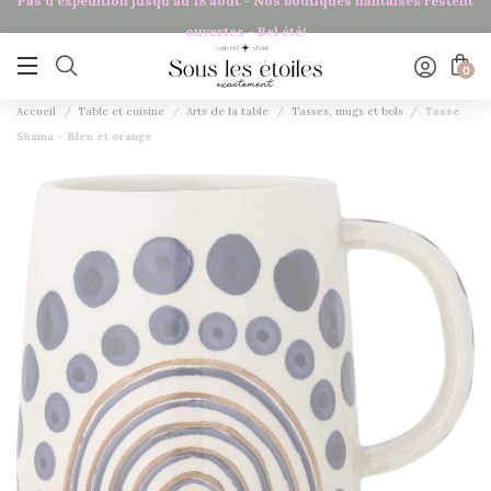
Pas d'expédition jusqu'au 18 août - Nos boutiques nantaises restent
Panneau de gestion des cookies
ouvertes - Bel été!

0
Accueil
Table et cuisine
Arts de la table
Tasses, mugs et bols
Tasse
Shama - Bleu et orange