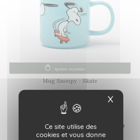
Ajouter au panier
Mug Snoopy - Skate
X
Masqu
15,50 €
Ce site utilise des
favorite_border
cookies et vous donne