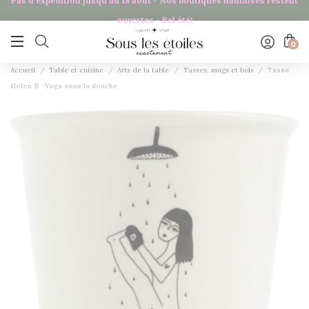
Pas d'expédition jusqu'au 18 août - Nos boutiques nantaises restent
Panneau de gestion des cookies
ouvertes - Bel été!

0
Accueil
Table et cuisine
Arts de la table
Tasses, mugs et bols
Tasse
Helen B -Yoga sous la douche