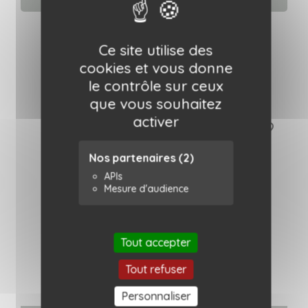
Ajouter au panier
Bol céramique - Citron
Oustao
Ce site utilise des
cookies et vous donne
18,00 €
le contrôle sur ceux
que vous souhaitez
activer
favorite_border
Nos partenaires
(2)
APIs
Mesure d'audience
Tout accepter
Tout refuser
Personnaliser