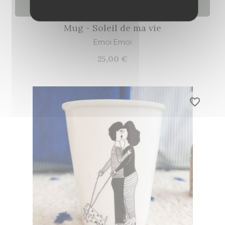
Ajouter au panier
Mug - Soleil de ma vie
Emoi Emoi
25,00 €
favorite_border