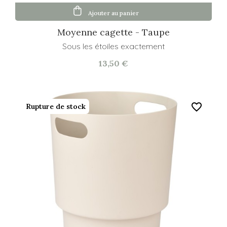
Ajouter au panier
Moyenne cagette - Taupe
Sous les étoiles exactement
13,50 €
favorite_border
Rupture de stock