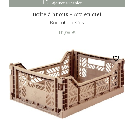
Ajouter au panier
Boîte à bijoux - Arc en ciel
Rockahula Kids
19,95 €
favorite_border