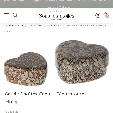
Pas d'expédition jusqu'au 18 août - Nos boutiques nantaises restent
ouvertes - Bel été!

0
Accueil
Kids
Décoration
Rangement
Set de 2 boîtes Coeur - Bleu et
ocre
Set de 2 boîtes Coeur - Bleu et ocre
Maileg
7,00 €