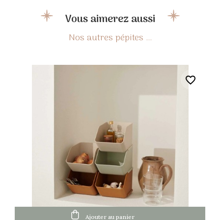
Vous aimerez aussi
favorite_border
Ajouter au panier