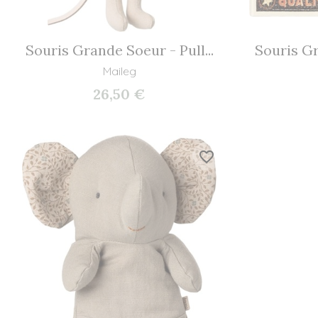
Souris Grande Soeur - Pull...
Souris Gr
Maileg
26,50 €
favorite_border