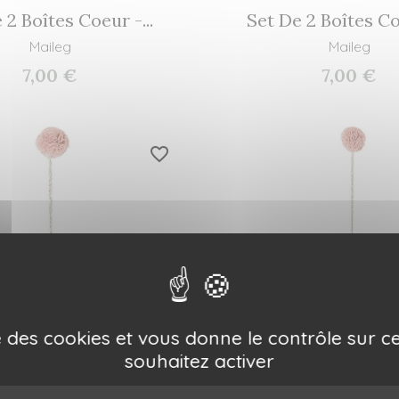
 2 Boîtes Coeur -...
Set De 2 Boîtes Coe
Maileg
Maileg
7,00 €
7,00 €
favorite_border
ise des cookies et vous donne le contrôle sur 
souhaitez activer