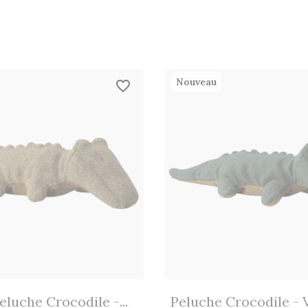
Nouveau
favorite_border
eluche Crocodile -...
Peluche Crocodile - 