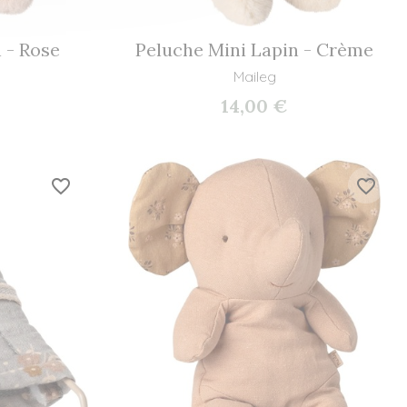
 - Rose
Peluche Mini Lapin - Crème
Maileg
14,00 €
favorite_border
favorite_border