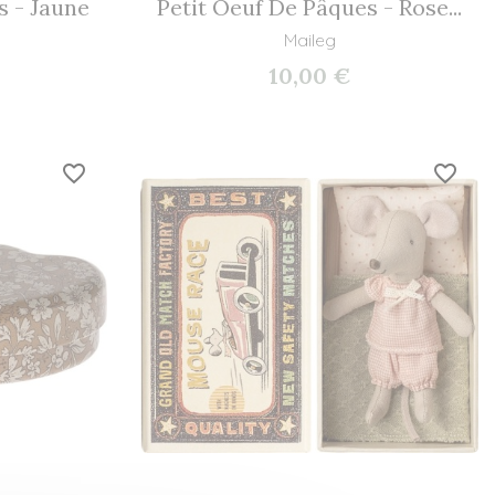
s - Jaune
Petit Oeuf De Pâques - Rose...
Maileg
10,00 €
favorite_border
favorite_border