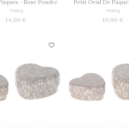
Pâques - Rose Poudre
Petit Oeuf De Pâque
Maileg
Maileg
14,00 €
10,00 €
favorite_border