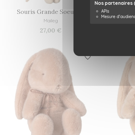
Nos partenaires
Souris Grande Soeur -...
Ornemen
APIs
Mesure d'audien
Maileg
27,00 €
favorite_border