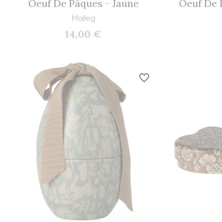
Oeuf De Pâques - Jaune
Oeuf De 
Maileg
14,00 €
favorite_border