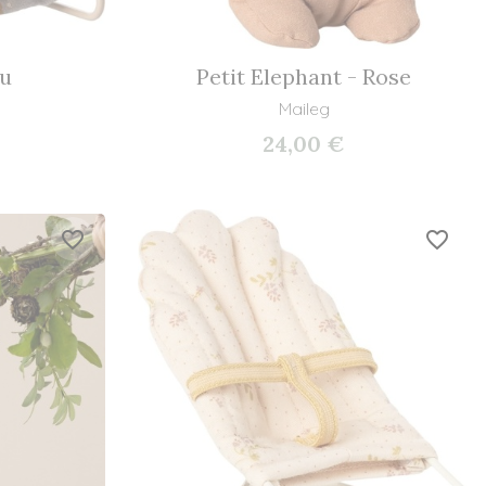
eu
Petit Elephant - Rose
Maileg
24,00 €
favorite_border
favorite_border