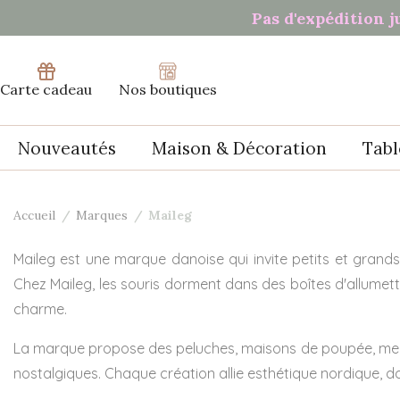
Panneau de gestion des cookies
Pas d'expédition j
Carte cadeau
Nos boutiques
Nouveautés
Maison & Décoration
Tabl
Accueil
Marques
Maileg
Maileg est une marque danoise qui invite petits et grands
Chez Maileg, les souris dorment dans des boîtes d'allumett
charme.
La marque propose des peluches, maisons de poupée, meub
nostalgiques. Chaque création allie esthétique nordique, dou