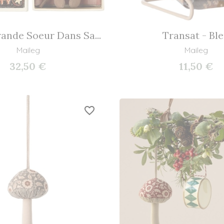
ande Soeur Dans Sa...
Transat - Bl
Maileg
Maileg
32,50 €
11,50 €
favorite_border