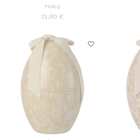
Maileg
21,00 €
favorite_border