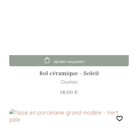
Ajouter au panier
Bol céramique - Soleil
Oustao
18,00 €
favorite_border