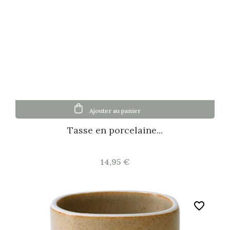
Ajouter au panier
Tasse en porcelaine...
14,95 €
favorite_border