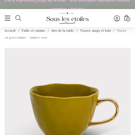
Pas d'expédition jusqu'au 18 août - Nos boutiques nantaises restent
ouvertes - Bel été!

0
Accueil
Table et cuisine
Arts de la table
Tasses, mugs et bols
Tasse
en porcelaine - Ambre vert