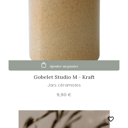
Ajouter au panier
Gobelet Studio M - Kraft
Jars céramistes
9,90 €
favorite_border