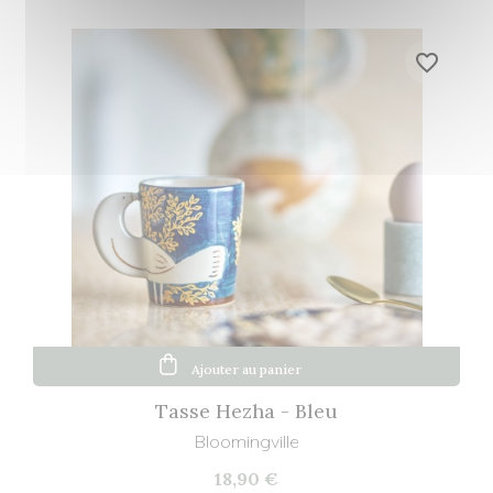
favorite_border
Ajouter au panier
Tasse Hezha - Bleu
Bloomingville
18,90 €