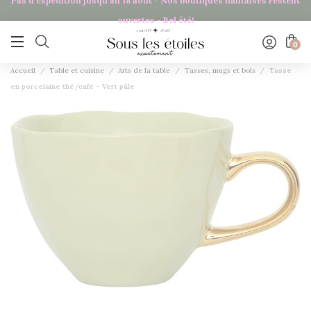
Pas d'expédition jusqu'au 18 août - Nos boutiques nantaises restent
Panneau de gestion des cookies
ouvertes - Bel été!

0
Accueil
Table et cuisine
Arts de la table
Tasses, mugs et bols
Tasse
en porcelaine thé/café - Vert pâle