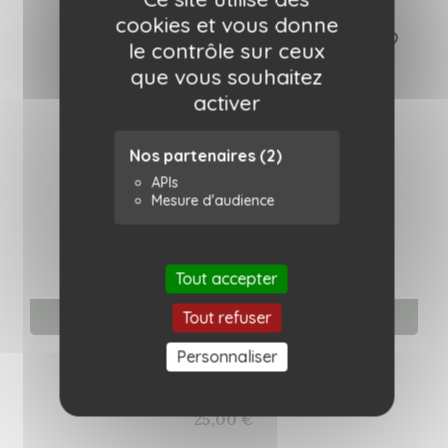
cookies et vous donne
favorite_border
le contrôle sur ceux
que vous souhaitez
activer
Nos partenaires
(2)
APIs
Mesure d'audience
Tout accepter
Tout refuser
Ajouter au panier
Personnaliser
Mug - Soleil de ma vie
Emoi Emoi
25,00 €