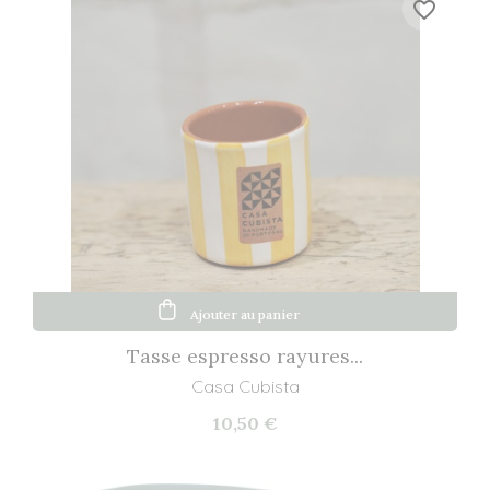
favorite_border
Ajouter au panier
Tasse espresso rayures...
Casa Cubista
10,50 €