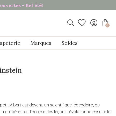
ouvertes - Bel été!

0
apeterie
Marques
Soldes
instein
tit Albert est devenu un scientifique légendaire, ou
qui détestait l'école et les leçons révolutionna ensuite la