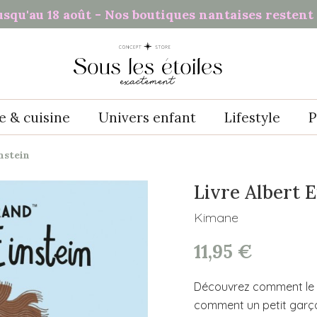
usqu'au 18 août - Nos boutiques nantaises restent 
e & cuisine
Univers enfant
Lifestyle
P
nstein
Livre Albert E
Kimane
11,95 €
Découvrez comment le pe
comment un petit garçon 