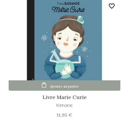
favorite_border
Ajouter au panier
Livre Marie Curie
Kimane
11,95 €