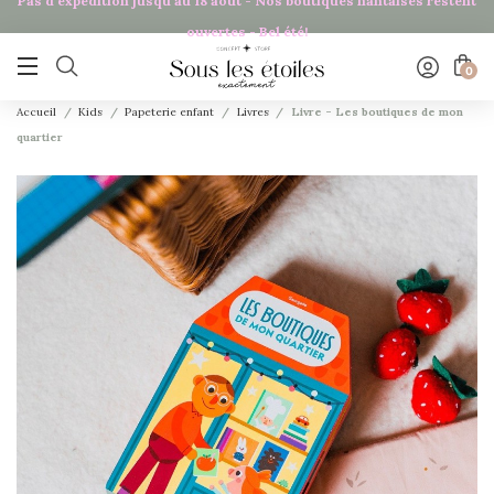
Pas d'expédition jusqu'au 18 août - Nos boutiques nantaises restent
ouvertes - Bel été!

0
Accueil
Kids
Papeterie enfant
Livres
Livre - Les boutiques de mon
quartier