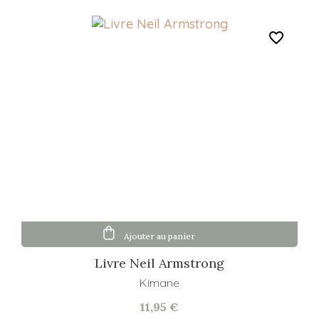
favorite_border
Ajouter au panier
Livre Neil Armstrong
Kimane
11,95 €