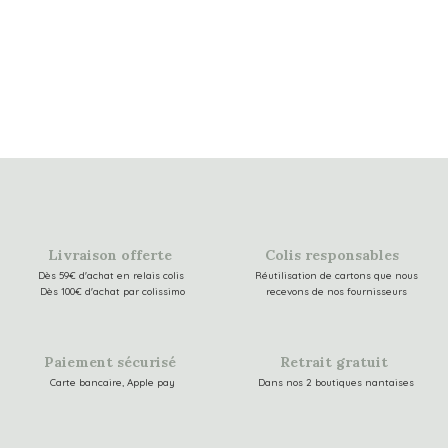
Livraison offerte
Colis responsables
Dès 59€ d'achat en relais colis
Réutilisation de cartons que nous
Dès 100€ d'achat par colissimo
recevons de nos fournisseurs
Paiement sécurisé
Retrait gratuit
Carte bancaire, Apple pay
Dans nos 2 boutiques nantaises