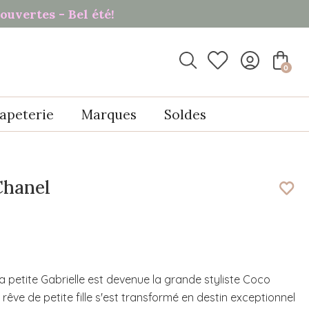
ouvertes - Bel été!

0
apeterie
Marques
Soldes
Chanel
 petite Gabrielle est devenue la grande styliste Coco
êve de petite fille s'est transformé en destin exceptionnel