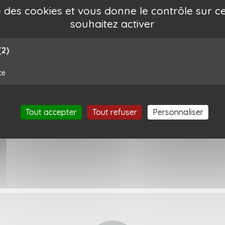
ise des cookies et vous donne le contrôle sur 
souhaitez activer
(2)
à bijoux Corinne -...
Boite à bijoux aj
ce
Maison Scarlett
Madam Stoltz
35,00 €
13,50 €
Tout accepter
Tout refuser
Personnaliser