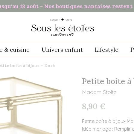
usqu'au 18 août - Nos boutiques nantaises restent 
e & cuisine
Univers enfant
Lifestyle
P
tite boite à bijoux - Doré
Petite boite à
Madam Stoltz
8,90 €
Petite boîte à bijoux M
Idée mariage : Remplir 