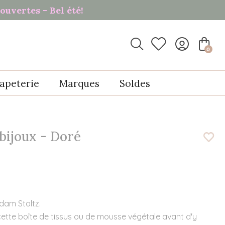
ouvertes - Bel été!

0
apeterie
Marques
Soldes
 bijoux - Doré
adam Stoltz.
cette boîte de tissus ou de mousse végétale avant d'y