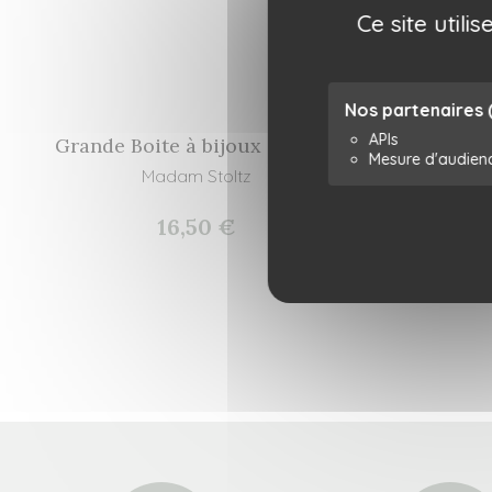
Ce site util
Nos partenaires
APIs
Grande Boite à bijoux ajourée
Boîte 
Mesure d'audien
Madam Stoltz
16,50 €