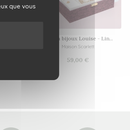
ceux que vous
ourée
Boîte à bijoux Louise - Lin...
Maison Scarlett
59,00 €