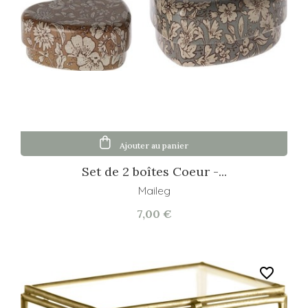
Ajouter au panier
Set de 2 boîtes Coeur -...
Maileg
7,00 €
favorite_border