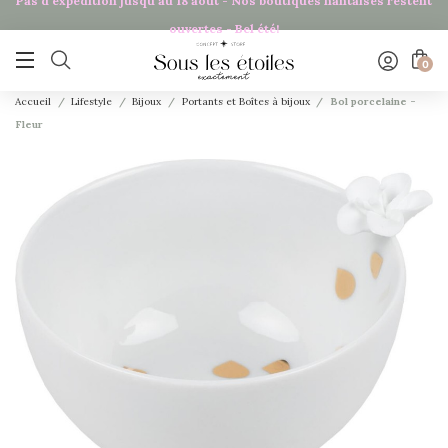
Pas d'expédition jusqu'au 18 août - Nos boutiques nantaises restent
ouvertes - Bel été!

0
Accueil
Lifestyle
Bijoux
Portants et Boîtes à bijoux
Bol porcelaine -
Fleur