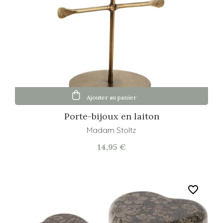
Ajouter au panier
Porte-bijoux en laiton
Madam Stoltz
14,95 €
favorite_border