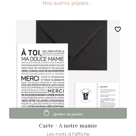
favorite_border
Ajouter au panier
Carte - A notre mamie
Les mots à l'affiche