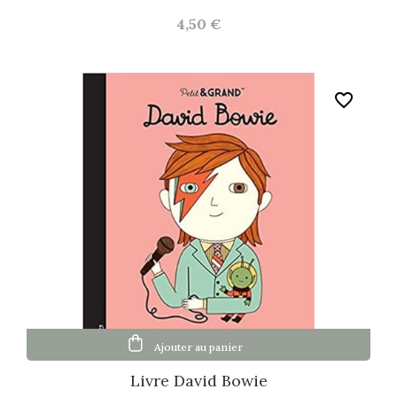
4,50 €
favorite_border
Ajouter au panier
Livre David Bowie