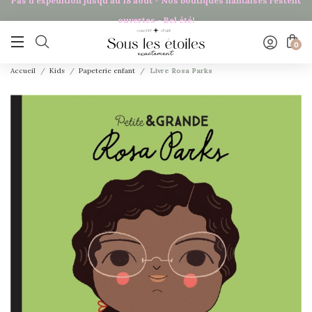
Pas d'expédition jusqu'au 18 août - Nos boutiques nantaises restent
ouvertes - Bel été!

0
Accueil
Kids
Papeterie enfant
Livre Rosa Parks